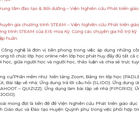
rung tâm đào tạo & Bồi dưỡng – Viện Nghiên cứu Phát triển giáo
uyên gia chương trình STEAM – Viện Nghiên cứu Phát triển giá
ơng trình STEAM của EIE-Hoa Kỳ. Cùng các chuyên gia hỗ trợ kỹ
̣p huấn.
và Công nghệ là đơn vị tiên phong trong việc áp dụng những c
rong tổ chức lớp học online nên lớp học phát huy đầy đủ tất cả c
 học, giữa người học và người học, thảo luận và chia sẻ trực tuy
c Công cụ/Phần mềm như: Nền tảng Zoom, Bảng tin lớp học (PADL
út, Bài tập về nhà; Ứng dụng trả lời câu hỏi (SLIDO); Ứng dụng 
KAHOOT – QUIZIZZ); Ứng dụng làm bài tập về nhà (FIPGRID); Ứ
SJODO).
 mong đợi là tiền đề để Viện Nghiên cứu Phát triển giáo dục 
h Giáo dục và Đào tạo Huyện Quỳnh phụ trong việc phối hợp tr