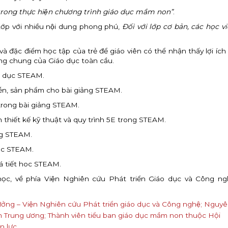
rong thực hiện chương trình giáo dục mầm non”
.
Lớp với nhiều nội dung phong phú,
Đối với lớp cơ bản, các học v
đặc điểm học tập của trẻ để giáo viên có thể nhận thấy lợi ích
ng chung của Giáo dục toàn cầu.
o dục STEAM.
iễn, sản phẩm cho bài giảng STEAM.
 trong bài giảng STEAM.
 thiết kế kỹ thuật và quy trình 5E trong STEAM.
ng STEAM.
ọc STEAM.
á tiết hoc STEAM.
́p học, về phía Viện Nghiên cứu Phát triển Giáo dục và Công n
ởng – Viện Nghiên cứu Phát triển giáo dục và Công nghệ; Nguy
̣m Trung ương; Thành viên tiểu ban giáo dục mầm non thuộc Hội
 lực.