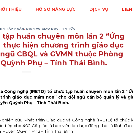
IỚI THIỆU
HỒ SƠ NĂNG LỰC
DỊCH VỤ
LIÊN
NH TẬP HUẤN
,
DICH VU GIAO DUC
,
TIN TỨC
c tập huấn chuyên môn lần 2 “Ứng
hực hiện chương trình giáo dục
 ngũ CBQL và GVMN thuộc Phòng
Quỳnh Phụ – Tỉnh Thái Bình.
à Công nghệ (IRETD) tổ chức tập huấn chuyên môn lần 2 “Ứ
̀nh giáo dục mầm non” cho đội ngũ cán bộ quản lý và gi
ện Quỳnh Phụ – Tỉnh Thái Bình.
Nghiên cứu Phát triển Giáo dục và Công nghệ (IRETD) tổ chức l
 tiếp cho 402 Cô giáo là học viên lớp học đồng thời là lãnh đạo 
ủa Huyện Quỳnh Phụ – Tỉnh Thái Bình