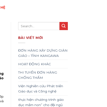
 HỆ
BÀI VIẾT MỚI
ĐƠN HÀNG XÂY DỰNG GIÀN
GIÁO – TỈNH KANGAWA
HOẠT ĐỘNG KHÁC
THI TUYỂN ĐƠN HÀNG
ng
CHỐNG THẤM
áo
Viện Nghiên cứu Phát triển
Giáo dục và Công nghệ
ớp
thực hiện chương trình giáo
và
dục mầm non” cho đội ngũ