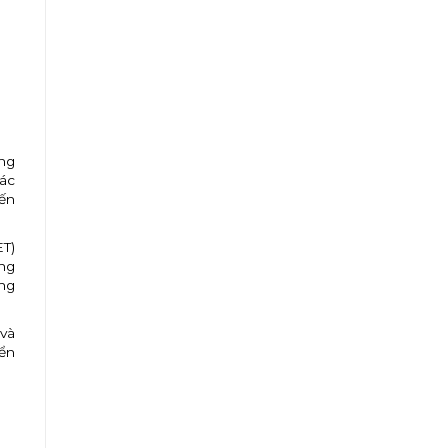
o
ông
ác
ến
ET)
ứng
ng
và
iển