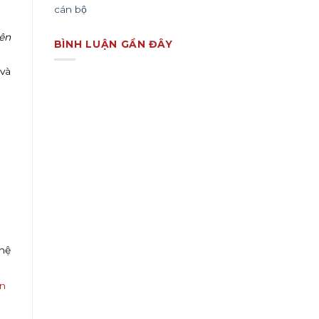
cán bộ
iên
BÌNH LUẬN GẦN ĐÂY
 và
ghệ
ên