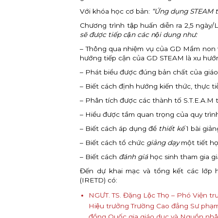
Với khóa học cơ bản:
“Ứng dụng STEAM t
Chương trình tập huấn diễn ra 2,5 ngày/
sẽ được tiếp cận các nội dung như:
– Thông qua nhiệm vụ của GD Mầm non và 
hướng tiếp cận của GD STEAM là xu hướ
– Phát biểu được đúng bản chất của giá
– Biết cách định hướng kiến thức, thực t
– Phân tích được các thành tố S.T.E.A.M
– Hiểu được tầm quan trọng của quy trình
– Biết cách áp dụng để
thiết kế
1 bài giả
– Biết cách tổ chức
giảng dạy
một tiết h
– Biết cách
đánh giá
học sinh tham gia gi
Đến dự khai mạc và tổng kết các lơ
(IRETD) có:
NGƯT. TS. Đặng Lộc Thọ – Phó Viện trư
Hiệu trưởng Trường Cao đẳng Sư pha
đồng Quốc gia giáo dục và Nguồn nhân