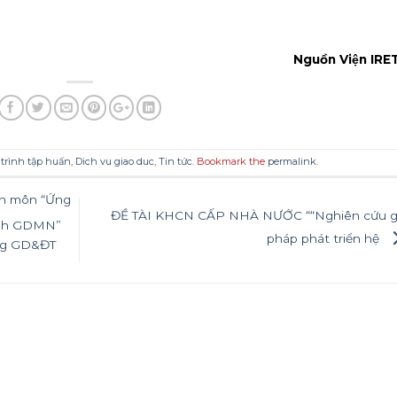
Nguồn Viện IR
trình tập huấn
,
Dich vu giao duc
,
Tin tức
. Bookmark the
permalink
.
ên môn “Ứng
ĐỀ TÀI KHCN CẤP NHÀ NƯỚC ““Nghiên cứu gia
ình GDMN”
pháp phát triển hệ
̀ng GD&ĐT