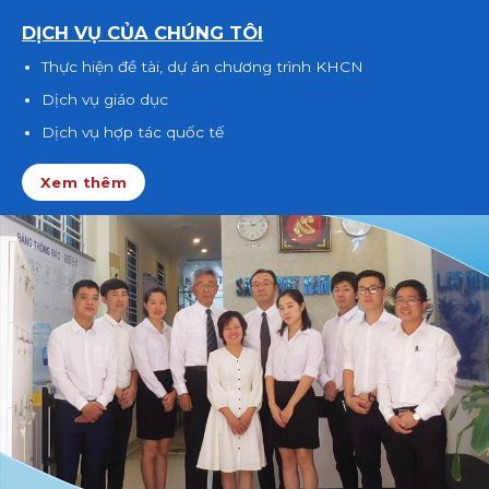
DỊCH VỤ CỦA CHÚNG TÔI
Thực hiện đề tài, dự án chương trình KHCN
Dịch vụ giáo dục
Dịch vụ hợp tác quốc tế
Xem thêm