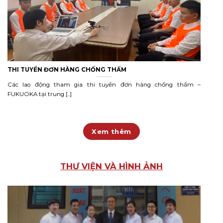
THI TUYỂN ĐƠN HÀNG CHỐNG THẤM
Các lao động tham gia thi tuyển đơn hàng chống thấm –
FUKUOKA tại trung [...]
Xem thêm
THƯ VIỆN VÀ HÌNH ẢNH