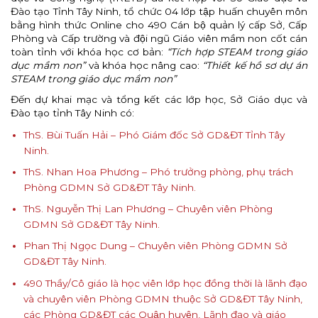
Đào tạo Tỉnh Tây Ninh, tổ chức 04 lớp tập huấn chuyên môn
bằng hình thức Online cho 490 Cán bộ quản lý cấp Sở, Cấp
Phòng và Cấp trường và đội ngũ Giáo viên mầm non cốt cán
toàn tỉnh với khóa học cơ bản:
“Tích hợp STEAM trong giáo
dục mầm non”
và khóa học nâng cao:
“Thiết kế hồ sơ dự án
STEAM trong giáo dục mầm non”
Đến dự khai mạc và tổng kết các lớp học, Sở Giáo dục và
Đào tạo tỉnh Tây Ninh có:
ThS. Bùi Tuấn Hải – Phó Giám đốc Sở GD&ĐT Tỉnh Tây
Ninh.
ThS. Nhan Hoa Phương – Phó trưởng phòng, phụ trách
Phòng GDMN Sở GD&ĐT Tây Ninh.
ThS. Nguyễn Thị Lan Phương – Chuyên viên Phòng
GDMN Sở GD&ĐT Tây Ninh.
Phan Thị Ngọc Dung – Chuyên viên Phòng GDMN Sở
GD&ĐT Tây Ninh.
490 Thầy/Cô giáo là học viên lớp học đồng thời là lãnh đạo
và chuyên viên Phòng GDMN thuộc Sở GD&ĐT Tây Ninh,
các Phòng GD&ĐT các Quận huyện, Lãnh đạo và giáo