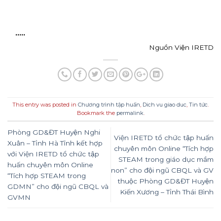
…..
Nguồn Viện IRETD
This entry was posted in
Chương trình tập huấn
,
Dich vu giao duc
,
Tin tức
.
Bookmark the
permalink
.
Phòng GD&ĐT Huyện Nghi
Viện IRETD tổ chức tập huấn
Xuân – Tỉnh Hà Tĩnh kết hợp
chuyên môn Online “Tích hợp
với Viện IRETD tổ chức tập
STEAM trong giáo dục mầm
huấn chuyên môn Online
non” cho đội ngũ CBQL và GV
“Tích hợp STEAM trong
thuộc Phòng GD&ĐT Huyện
GDMN” cho đội ngũ CBQL và
Kiến Xương – Tỉnh Thái Bình
GVMN