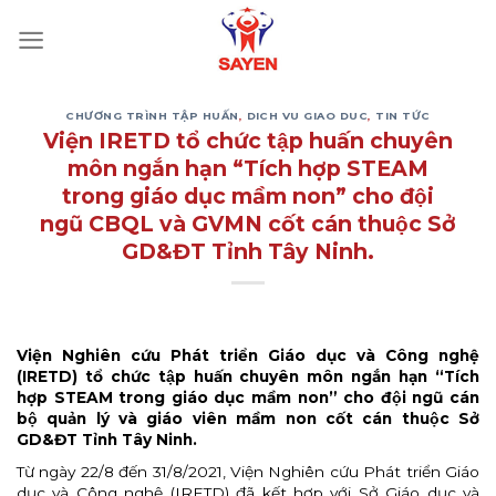
Skip
to
content
CHƯƠNG TRÌNH TẬP HUẤN
,
DICH VU GIAO DUC
,
TIN TỨC
Viện IRETD tổ chức tập huấn chuyên
môn ngắn hạn “Tích hợp STEAM
trong giáo dục mầm non” cho đội
ngũ CBQL và GVMN cốt cán thuộc Sở
GD&ĐT Tỉnh Tây Ninh.
Viện Nghiên cứu Phát triển Giáo dục và Công nghệ
(IRETD) tổ chức tập huấn chuyên môn ngắn hạn “Tích
hợp STEAM trong giáo dục mầm non” cho đội ngũ cán
bộ quản lý và giáo viên mầm non cốt cán thuộc Sở
GD&ĐT Tỉnh Tây Ninh.
Từ ngày 22/8 đến 31/8/2021, Viện Nghiên cứu Phát triển Giáo
dục và Công nghệ (IRETD) đã kết hợp với Sở Giáo dục và